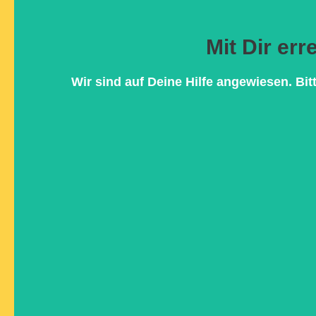
Mit Dir er
Warum wir jede Hilfe brauchen, die wir 
Wir sind auf Deine Hilfe angewiesen. Bit
SPEN