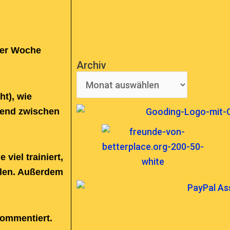
der Woche
COMING SOON
Archiv
Archiv
ht), wie
nend zwischen
iel trainiert,
hlen. Außerdem
kommentiert.