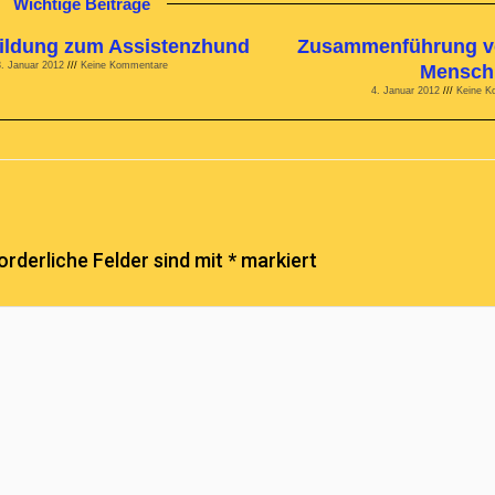
Wichtige Beiträge
ildung zum Assistenzhund
Zusammenführung v
3. Januar 2012
Keine Kommentare
Mensch
4. Januar 2012
Keine K
orderliche Felder sind mit
*
markiert