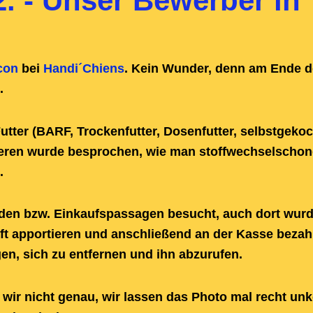
2. - Unser Bewerber in
con
bei
Handi´Chiens
. Kein Wunder, denn am Ende 
.
utter (BARF, Trockenfutter, Dosenfutter, selbstgekoc
iteren wurde besprochen, wie man stoffwechselscho
.
n bzw. Einkaufspassagen besucht, auch dort wurde v
äft apportieren und anschließend an der Kasse beza
n, sich zu entfernen und ihn abzurufen.
 wir nicht genau, wir lassen das Photo mal recht un