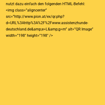
nutzt dazu einfach den folgenden HTML-Befehl:
<img class=”aligncenter”
src=”http://www.pion.at/ex/qr.php?
d=URL%3Ahttp%3A%2F%2Fwww.assistenzhunde-
deutschland.de&amp;e=L&amp;g=m” alt=”QR Image”
width=”198″ height=”198″ />