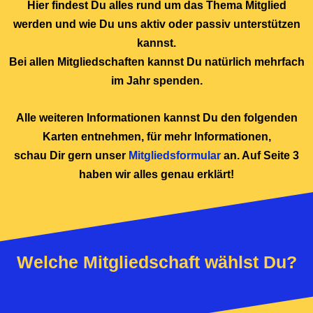
Hier findest Du alles rund um das Thema Mitglied
werden und wie Du uns aktiv oder passiv unterstützen
kannst.
Bei allen Mitgliedschaften kannst Du natürlich mehrfach
im Jahr spenden.
Alle weiteren Informationen kannst Du den folgenden
Karten entnehmen, für mehr Informationen,
schau Dir gern unser
Mitgliedsformular
an. Auf Seite 3
haben wir alles genau erklärt!
Aktives Mitglied
Als vollwertiges Mitglied nimmst Du mal an
Veranstaltungen teil. Du darfst an
Welche Mitgliedschaft wählst Du?
Mitgliederversammlungen teilnehmen, Dich einbringen und
abstimmen!