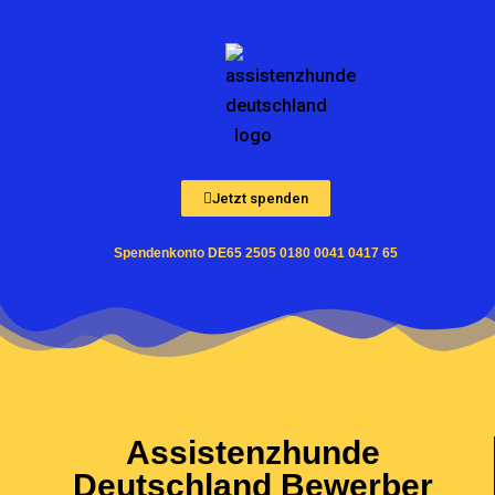
Zum
Inhalt
springen
Jetzt spenden
Spendenkonto DE65 2505 0180 0041 0417 65
Assistenzhunde
Deutschland Bewerber