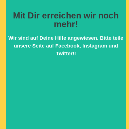
Mit Dir erreichen wir noch
Hier klicken
mehr!
dazu beitragen kannst...
bekommen können und welchen Teil Du
Wir sind auf Deine Hilfe angewiesen. Bitte teile
Warum wir jede Hilfe brauchen, die wir
unsere Seite auf Facebook, Instagram und
SPENDEN UND TEILEN
Twitter!!