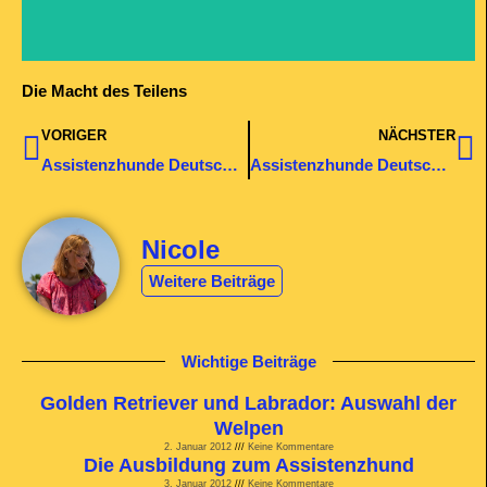
Die Macht des Teilens
Zurück
N
VORIGER
NÄCHSTER
Assistenzhunde Deutschland Bewerber Thomas in Frankreich – Tag 4
Assistenzhunde Deutschland Bewerber Thomas in Frankreich – Tag 6
Nicole
Weitere Beiträge
Wichtige Beiträge
Golden Retriever und Labrador: Auswahl der
Welpen
2. Januar 2012
Keine Kommentare
Die Ausbildung zum Assistenzhund
3. Januar 2012
Keine Kommentare