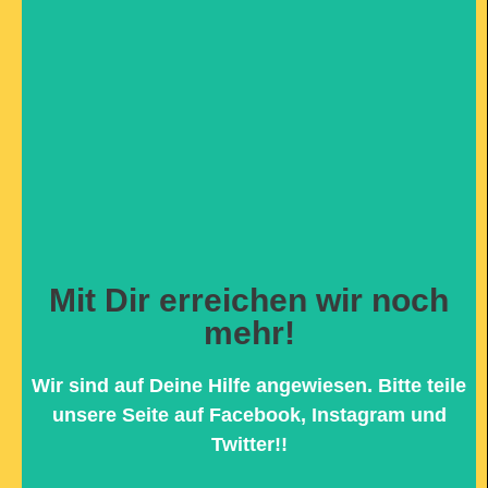
Mit Dir erreichen wir noch
Hier klicken
mehr!
dazu beitragen kannst...
bekommen können und welchen Teil Du
Wir sind auf Deine Hilfe angewiesen. Bitte teile
Warum wir jede Hilfe brauchen, die wir
unsere Seite auf Facebook, Instagram und
SPENDEN UND TEILEN
Twitter!!