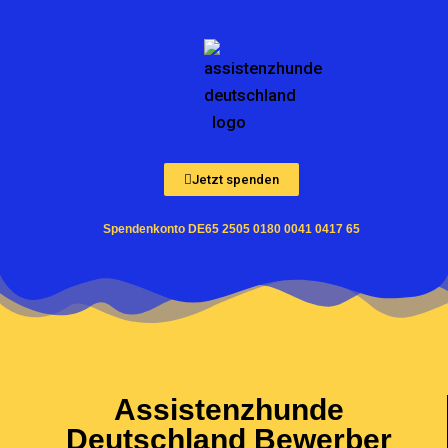
Zum
Inhalt
springen
Jetzt spenden
Spendenkonto DE65 2505 0180 0041 0417 65
Assistenzhunde
Deutschland Bewerber