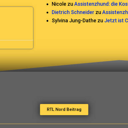
Nicole
zu
Assistenzhund: die Kos
Dietrich Schneider
zu
Assistenzh
Sylvina Jung-Dathe
zu
Jetzt ist
RTL Nord Beitrag